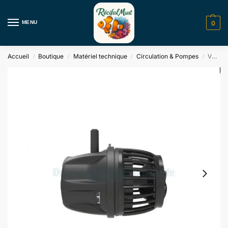
MENU
0
Accueil
Boutique
Matériel technique
Circulation & Pompes
VORTECH MP 60 Ecotech Marine
/
/
/
/