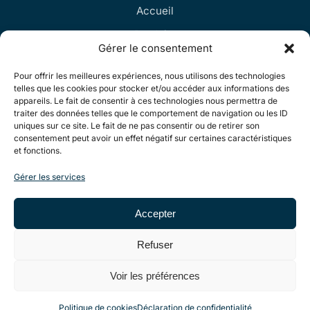
Accueil
Produits
Gérer le consentement
Contact
Pour offrir les meilleures expériences, nous utilisons des technologies
telles que les cookies pour stocker et/ou accéder aux informations des
Informations
appareils. Le fait de consentir à ces technologies nous permettra de
traiter des données telles que le comportement de navigation ou les ID
uniques sur ce site. Le fait de ne pas consentir ou de retirer son
Politique de cookies
consentement peut avoir un effet négatif sur certaines caractéristiques
et fonctions.
Déclaration de confidentialité
Gérer les services
CGV
Accepter
Refuser
© 2026 Recifal Must. Tous droits réservés.
Voir les préférences
Création de site internet Nelty
Politique de cookies
Déclaration de confidentialité