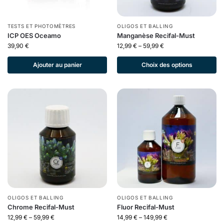
TESTS ET PHOTOMÈTRES
OLIGOS ET BALLING
ICP OES Oceamo
Manganèse Recifal-Must
39,90
€
12,99
€
–
59,99
€
Ajouter au panier
Choix des options
OLIGOS ET BALLING
OLIGOS ET BALLING
Chrome Recifal-Must
Fluor Recifal-Must
12,99
€
–
59,99
€
14,99
€
–
149,99
€