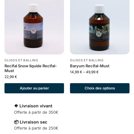
OLIGOS ET BALLING
OLIGOS ET BALLING
Recifal Snow liquide Recifal-
Baryum Recifal-Must
Must
14,99
€
–
49,99
€
22,99
€
Ajouter au panier
Choix des options
🐠 Livraison vivant
Offerte à partir de 350€
📦 Livraison sec
Offerte à partir de 250€