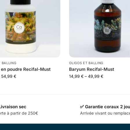
T BALLING
OLIGOS ET BALLING
 en poudre Recifal-Must
Baryum Recifal-Must
54,99
€
14,99
€
–
49,99
€
Livraison sec
✅ Garantie coraux 2 jo
rte à partir de 250€
Arrivée vivant ou rempla