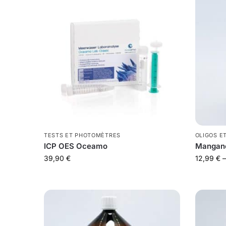
TESTS ET PHOTOMÈTRES
OLIGOS E
ICP OES Oceamo
Manganè
39,90
€
12,99
€
–