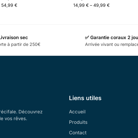
54,99
€
14,99
€
–
49,99
€
Livraison sec
✅ Garantie coraux 2 jo
rte à partir de 250€
Arrivée vivant ou rempla
Liens utiles
 récifale. Découvrez
Accueil
de vos rêves.
Produits
Contact